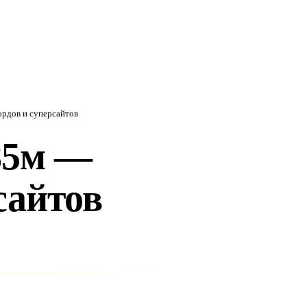
ордов и суперсайтов
85м —
сайтов