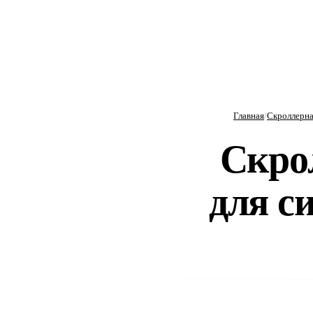
Главная
/
Скроллерна
Скро
для с