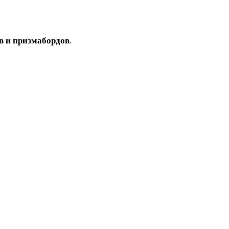
ов и призмабордов
.