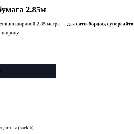
умага 2.85м
emium шириной 2.85 метра — для
сити-бордов, суперсайт
ю ширину.
е
²
центная (backlit)