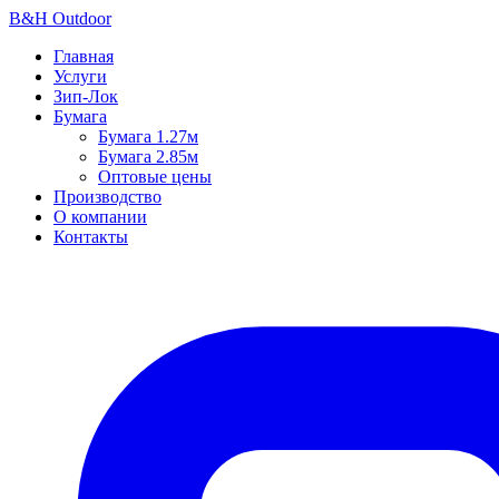
B
&
H Outdoor
Главная
Услуги
Зип-Лок
Бумага
Бумага 1.27м
Бумага 2.85м
Оптовые цены
Производство
О компании
Контакты