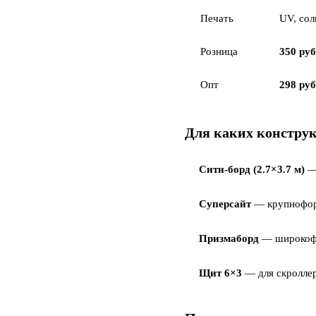
Печать
UV, сол
Розница
350 руб
Опт
298 руб
Для каких констру
Сити-борд (2.7×3.7 м)
— 
Суперсайт
— крупнофор
Призмаборд
— широкоф
Щит 6×3
— для скролле